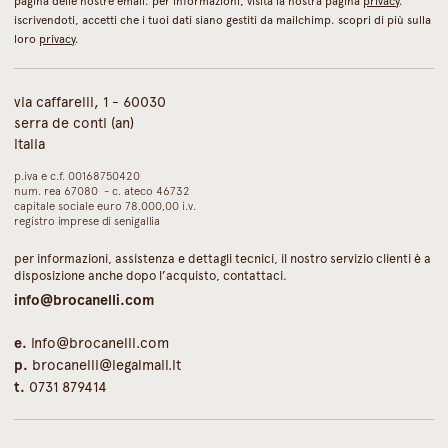
pagina delle nostre email. per informazioni, visita la nostra pagina
privacy
.
iscrivendoti, accetti che i tuoi dati siano gestiti da mailchimp. scopri di più sulla
loro
privacy
.
via caffarelli, 1 - 60030
serra de conti (an)
italia
p.iva e c.f. 00168750420
num. rea 67080 - c. ateco 46732
capitale sociale euro 78.000,00 i.v.
registro imprese di senigallia
per informazioni, assistenza e dettagli tecnici, il nostro servizio clienti è a
disposizione anche dopo l’acquisto, contattaci.
info@brocanelli.com
e.
info@brocanelli.com
p.
brocanelli@legalmail.it
t.
0731 879414