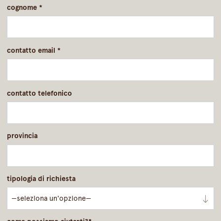
cognome
*
contatto email
*
contatto telefonico
provincia
tipologia di richiesta