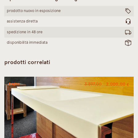
prodotto nuovo in esposizione
assistenza diretta
spedizione in 48 ore
disponibilità immediata
garanzia
prodotti correlati
Il
Il
bagno
3.897,00
2.000,00
€
prezzo
pre
originale
attu
era:
è:
3.897,00 €.
2.00