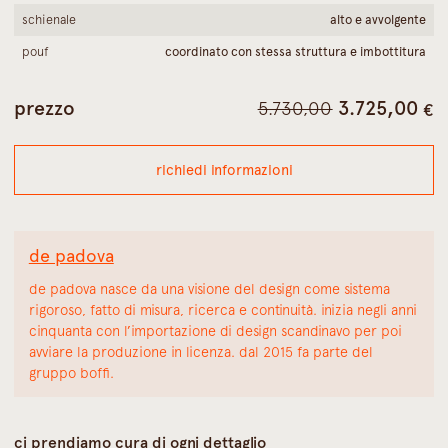
schienale
alto e avvolgente
pouf
coordinato con stessa struttura e imbottitura
il
il
prezzo
3.725,00
5.730,00
€
prezzo
p
originale
a
richiedi informazioni
era:
è
5.730,00 €.
3
de padova
de padova nasce da una visione del design come sistema
rigoroso, fatto di misura, ricerca e continuità. inizia negli anni
cinquanta con l’importazione di design scandinavo per poi
avviare la produzione in licenza. dal 2015 fa parte del
gruppo boffi.
ci prendiamo cura di ogni dettaglio