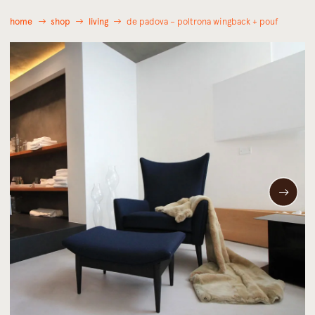
home
shop
living
de padova – poltrona wingback + pouf