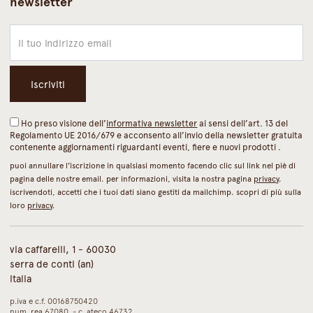
newsletter
Ho preso visione dell’
informativa newsletter
ai sensi dell’art. 13 del
Regolamento UE 2016/679 e acconsento all’invio della newsletter gratuita
contenente aggiornamenti riguardanti eventi, fiere e nuovi prodotti .
puoi annullare l'iscrizione in qualsiasi momento facendo clic sul link nel piè di
pagina delle nostre email. per informazioni, visita la nostra pagina
privacy
.
iscrivendoti, accetti che i tuoi dati siano gestiti da mailchimp. scopri di più sulla
loro
privacy
.
via caffarelli, 1 - 60030
serra de conti (an)
italia
p.iva e c.f. 00168750420
num. rea 67080 - c. ateco 46732