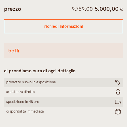
il
il
prezzo
5.000,00
9.759,00
€
prezzo
p
originale
a
richiedi informazioni
era:
è
9.759,00 €.
5
boffi
ci prendiamo cura di ogni dettaglio
prodotto nuovo in esposizione
assistenza diretta
spedizione in 48 ore
disponibilità immediata
garanzia