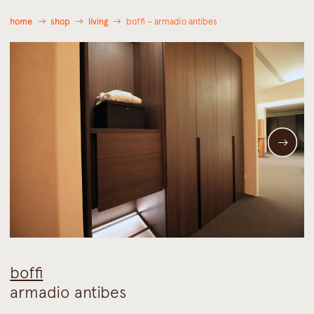
home
shop
living
boffi – armadio antibes
boffi
armadio antibes