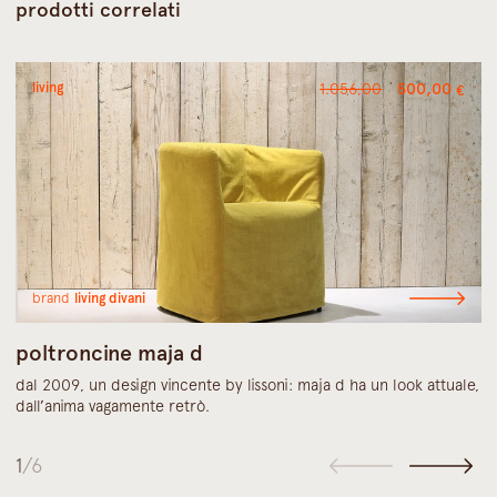
prodotti correlati
Il
Il
living
1.056,00
500,00
€
prezzo
pre
originale
attu
era:
è:
1.056,00 €.
500,
brand
living divani
poltroncine maja d
dal 2009, un design vincente by lissoni: maja d ha un look attuale,
dall’anima vagamente retrò.
1
/6