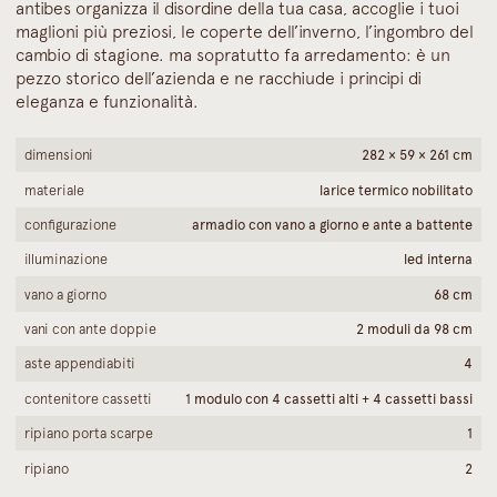
antibes organizza il disordine della tua casa, accoglie i tuoi
maglioni più preziosi, le coperte dell’inverno, l’ingombro del
cambio di stagione. ma sopratutto fa arredamento: è un
pezzo storico dell’azienda e ne racchiude i principi di
eleganza e funzionalità.
dimensioni
282 × 59 × 261 cm
materiale
larice termico nobilitato
configurazione
armadio con vano a giorno e ante a battente
illuminazione
led interna
vano a giorno
68 cm
vani con ante doppie
2 moduli da 98 cm
aste appendiabiti
4
contenitore cassetti
1 modulo con 4 cassetti alti + 4 cassetti bassi
ripiano porta scarpe
1
ripiano
2